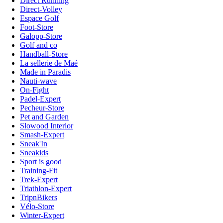
Direct Running
Direct-Volley
Espace Golf
Foot-Store
Galopp-Store
Golf and co
Handball-Store
La sellerie de Maé
Made in Paradis
Nauti-wave
On-Fight
Padel-Expert
Pecheur-Store
Pet and Garden
Slowood Interior
Smash-Expert
Sneak'In
Sneakids
Sport is good
Training-Fit
Trek-Expert
Triathlon-Expert
TripnBikers
Vélo-Store
Winter-Expert