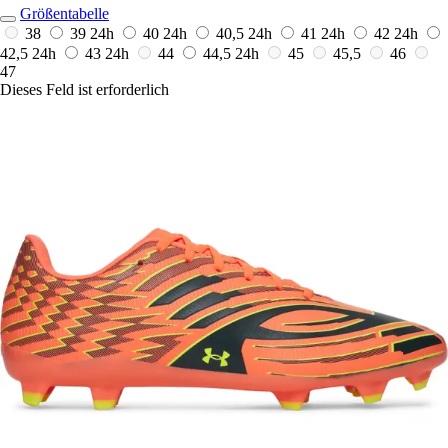
Größentabelle
38
39
24h
40
24h
40,5
24h
41
24h
42
24h
42,5
24h
43
24h
44
44,5
24h
45
45,5
46
47
Dieses Feld ist erforderlich