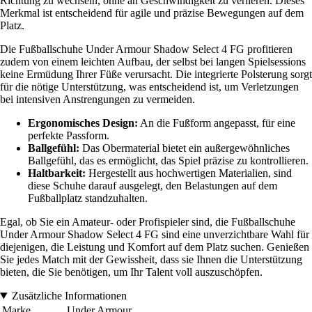
Richtung zu wechseln, ohne an Geschwindigkeit zu verlieren. Dieses
Merkmal ist entscheidend für agile und präzise Bewegungen auf dem
Platz.
Die Fußballschuhe Under Armour Shadow Select 4 FG profitieren
zudem von einem leichten Aufbau, der selbst bei langen Spielsessions
keine Ermüdung Ihrer Füße verursacht. Die integrierte Polsterung sorgt
für die nötige Unterstützung, was entscheidend ist, um Verletzungen
bei intensiven Anstrengungen zu vermeiden.
Ergonomisches Design:
An die Fußform angepasst, für eine
perfekte Passform.
Ballgefühl:
Das Obermaterial bietet ein außergewöhnliches
Ballgefühl, das es ermöglicht, das Spiel präzise zu kontrollieren.
Haltbarkeit:
Hergestellt aus hochwertigen Materialien, sind
diese Schuhe darauf ausgelegt, den Belastungen auf dem
Fußballplatz standzuhalten.
Egal, ob Sie ein Amateur- oder Profispieler sind, die Fußballschuhe
Under Armour Shadow Select 4 FG sind eine unverzichtbare Wahl für
diejenigen, die Leistung und Komfort auf dem Platz suchen. Genießen
Sie jedes Match mit der Gewissheit, dass sie Ihnen die Unterstützung
bieten, die Sie benötigen, um Ihr Talent voll auszuschöpfen.
Zusätzliche Informationen
Marke
Under Armour