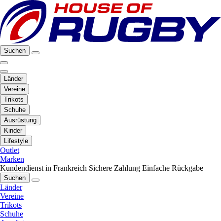
Suchen
Länder
Vereine
Trikots
Schuhe
Ausrüstung
Kinder
Lifestyle
Outlet
Marken
Kundendienst in Frankreich
Sichere Zahlung
Einfache Rückgabe
Suchen
Länder
Vereine
Trikots
Schuhe