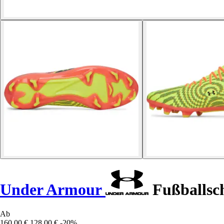
Under Armour
Fußballsc
Ab
160,00 €
128,00 €
-20%