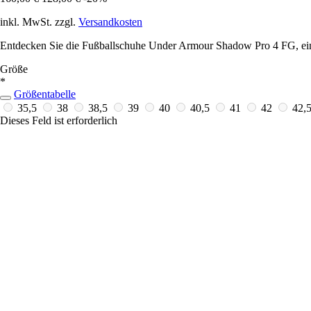
inkl. MwSt. zzgl.
Versandkosten
Entdecken Sie die Fußballschuhe Under Armour Shadow Pro 4 FG, eine 
Größe
*
Größentabelle
35,5
38
38,5
39
40
40,5
41
42
42,
Dieses Feld ist erforderlich