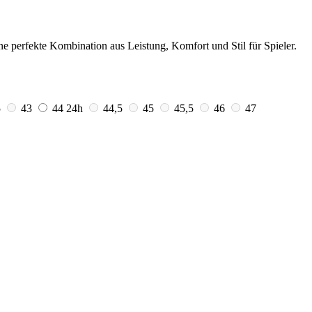
perfekte Kombination aus Leistung, Komfort und Stil für Spieler.
5
43
44
24h
44,5
45
45,5
46
47