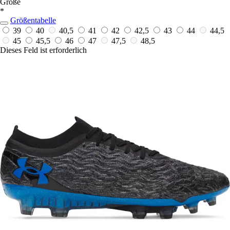
Größe
*
Größentabelle
39
40
40,5
41
42
42,5
43
44
44,5
45
45,5
46
47
47,5
48,5
Dieses Feld ist erforderlich