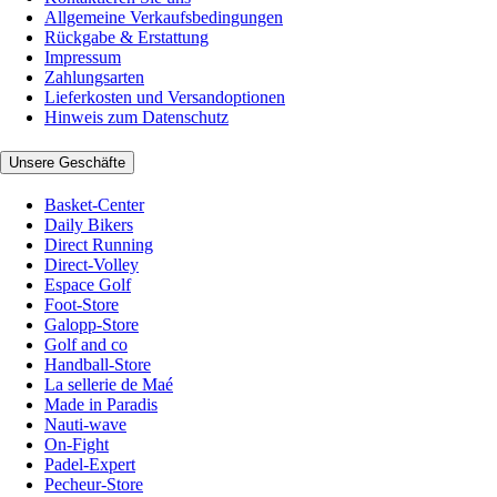
Allgemeine Verkaufsbedingungen
Rückgabe & Erstattung
Impressum
Zahlungsarten
Lieferkosten und Versandoptionen
Hinweis zum Datenschutz
Unsere Geschäfte
Basket-Center
Daily Bikers
Direct Running
Direct-Volley
Espace Golf
Foot-Store
Galopp-Store
Golf and co
Handball-Store
La sellerie de Maé
Made in Paradis
Nauti-wave
On-Fight
Padel-Expert
Pecheur-Store