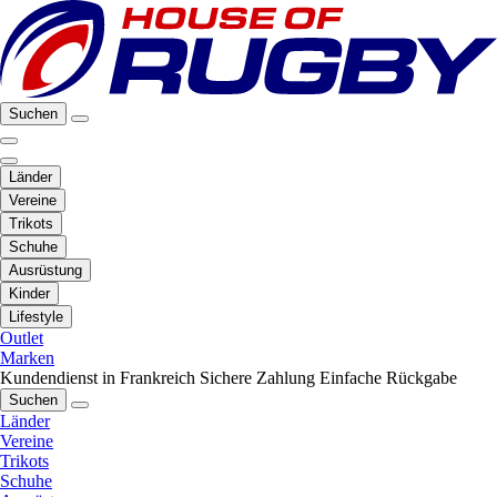
Suchen
Länder
Vereine
Trikots
Schuhe
Ausrüstung
Kinder
Lifestyle
Outlet
Marken
Kundendienst in Frankreich
Sichere Zahlung
Einfache Rückgabe
Suchen
Länder
Vereine
Trikots
Schuhe