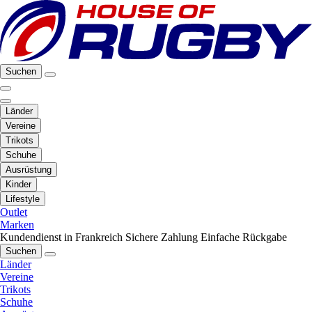
Suchen
Länder
Vereine
Trikots
Schuhe
Ausrüstung
Kinder
Lifestyle
Outlet
Marken
Kundendienst in Frankreich
Sichere Zahlung
Einfache Rückgabe
Suchen
Länder
Vereine
Trikots
Schuhe