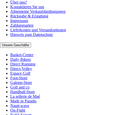
Über uns?
Kontaktieren Sie uns
Allgemeine Verkaufsbedingungen
Rückgabe & Erstattung
Impressum
Zahlungsarten
Lieferkosten und Versandoptionen
Hinweis zum Datenschutz
Unsere Geschäfte
Basket-Center
Daily Bikers
Direct Running
Direct-Volley
Espace Golf
Foot-Store
Galopp-Store
Golf and co
Handball-Store
La sellerie de Maé
Made in Paradis
Nauti-wave
On-Fight
Padel-Expert