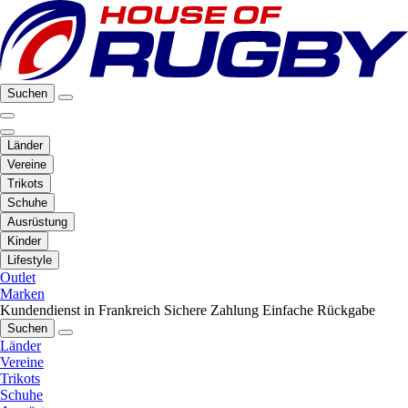
Suchen
Länder
Vereine
Trikots
Schuhe
Ausrüstung
Kinder
Lifestyle
Outlet
Marken
Kundendienst in Frankreich
Sichere Zahlung
Einfache Rückgabe
Suchen
Länder
Vereine
Trikots
Schuhe