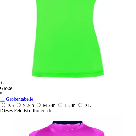
+-2
Größe
*
Größentabelle
XS
S
24h
M
24h
L
24h
XL
Dieses Feld ist erforderlich