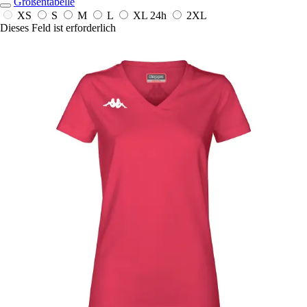
Größentabelle
XS
S
M
L
XL
24h
2XL
Dieses Feld ist erforderlich