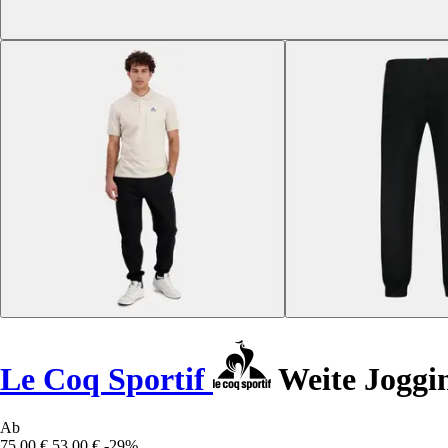
Le Coq Sportif
Weite Joggin
Ab
75,00 €
53,00 €
-29%