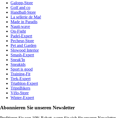
Galopp-Store
Golf and co
Handball-Store
La sellerie de Maé
Made in Paradis
Nauti-wave
On-Fight
Padel-Expert
Pecheur-Store
Pet and Garden
Slowood Interior
Smash-Expert
Sneak'In
Sneakids
Sport is good
Training-Fit
Trek-Expert
Triathlon-Expert
TripnBikers
Vélo-Store
Winter-Expert
Abonnieren Sie unseren Newsletter
Profitieren Sie von 10% Rabatt, wenn Sie sich für unseren Newsletter