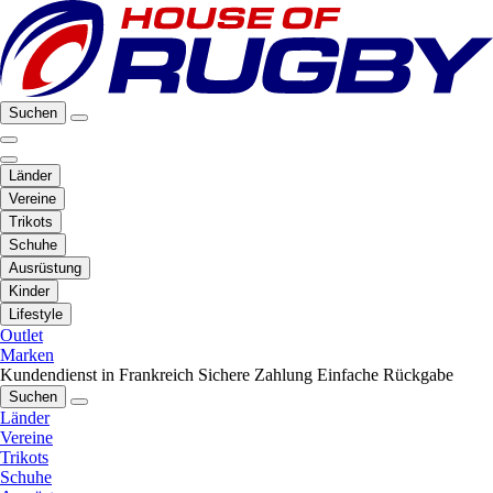
Suchen
Länder
Vereine
Trikots
Schuhe
Ausrüstung
Kinder
Lifestyle
Outlet
Marken
Kundendienst in Frankreich
Sichere Zahlung
Einfache Rückgabe
Suchen
Länder
Vereine
Trikots
Schuhe