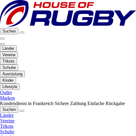
Suchen
Länder
Vereine
Trikots
Schuhe
Ausrüstung
Kinder
Lifestyle
Outlet
Marken
Kundendienst in Frankreich
Sichere Zahlung
Einfache Rückgabe
Suchen
Länder
Vereine
Trikots
Schuhe