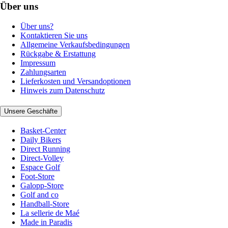
Über uns
Über uns?
Kontaktieren Sie uns
Allgemeine Verkaufsbedingungen
Rückgabe & Erstattung
Impressum
Zahlungsarten
Lieferkosten und Versandoptionen
Hinweis zum Datenschutz
Unsere Geschäfte
Basket-Center
Daily Bikers
Direct Running
Direct-Volley
Espace Golf
Foot-Store
Galopp-Store
Golf and co
Handball-Store
La sellerie de Maé
Made in Paradis