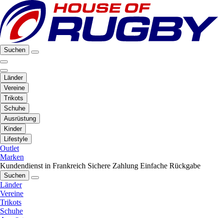
Suchen
Länder
Vereine
Trikots
Schuhe
Ausrüstung
Kinder
Lifestyle
Outlet
Marken
Kundendienst in Frankreich
Sichere Zahlung
Einfache Rückgabe
Suchen
Länder
Vereine
Trikots
Schuhe