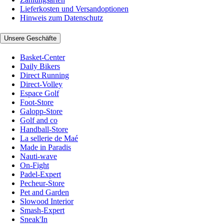
Lieferkosten und Versandoptionen
Hinweis zum Datenschutz
Unsere Geschäfte
Basket-Center
Daily Bikers
Direct Running
Direct-Volley
Espace Golf
Foot-Store
Galopp-Store
Golf and co
Handball-Store
La sellerie de Maé
Made in Paradis
Nauti-wave
On-Fight
Padel-Expert
Pecheur-Store
Pet and Garden
Slowood Interior
Smash-Expert
Sneak'In