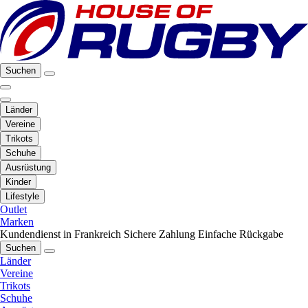
Suchen
Länder
Vereine
Trikots
Schuhe
Ausrüstung
Kinder
Lifestyle
Outlet
Marken
Kundendienst in Frankreich
Sichere Zahlung
Einfache Rückgabe
Suchen
Länder
Vereine
Trikots
Schuhe