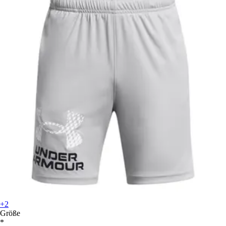
+2
Größe
*