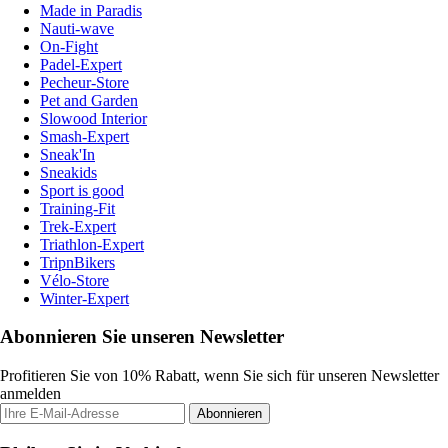
Made in Paradis
Nauti-wave
On-Fight
Padel-Expert
Pecheur-Store
Pet and Garden
Slowood Interior
Smash-Expert
Sneak'In
Sneakids
Sport is good
Training-Fit
Trek-Expert
Triathlon-Expert
TripnBikers
Vélo-Store
Winter-Expert
Abonnieren Sie unseren Newsletter
Profitieren Sie von 10% Rabatt, wenn Sie sich für unseren Newsletter
anmelden
Abonnieren