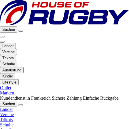
Suchen
Länder
Vereine
Trikots
Schuhe
Ausrüstung
Kinder
Lifestyle
Outlet
Marken
Kundendienst in Frankreich
Sichere Zahlung
Einfache Rückgabe
Suchen
Länder
Vereine
Trikots
Schuhe