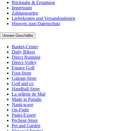
Rückgabe & Erstattung
Impressum
Zahlungsarten
Lieferkosten und Versandoptionen
Hinweis zum Datenschutz
Unsere Geschäfte
Basket-Center
Daily Bikers
Direct Running
Direct-Volley
Espace Golf
Foot-Store
Galopp-Store
Golf and co
Handball-Store
La sellerie de Maé
Made in Paradis
Nauti-wave
On-Fight
Padel-Expert
Pecheur-Store
Pet and Garden
Slowood Interior