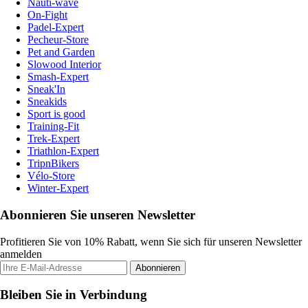
Nauti-wave
On-Fight
Padel-Expert
Pecheur-Store
Pet and Garden
Slowood Interior
Smash-Expert
Sneak'In
Sneakids
Sport is good
Training-Fit
Trek-Expert
Triathlon-Expert
TripnBikers
Vélo-Store
Winter-Expert
Abonnieren Sie unseren Newsletter
Profitieren Sie von 10% Rabatt, wenn Sie sich für unseren Newsletter
anmelden
Abonnieren
Bleiben Sie in Verbindung