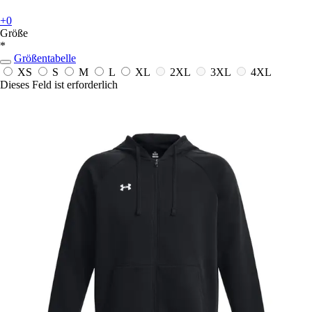
+0
Größe
*
Größentabelle
XS
S
M
L
XL
2XL
3XL
4XL
Dieses Feld ist erforderlich