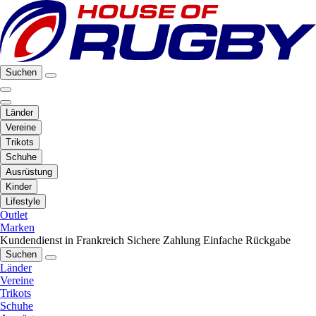
Suchen
Länder
Vereine
Trikots
Schuhe
Ausrüstung
Kinder
Lifestyle
Outlet
Marken
Kundendienst in Frankreich
Sichere Zahlung
Einfache Rückgabe
Suchen
Länder
Vereine
Trikots
Schuhe