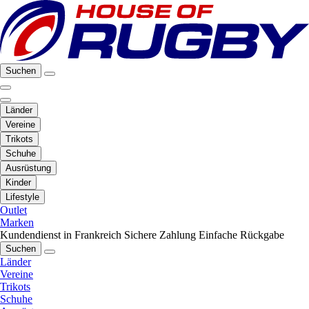
Suchen
Länder
Vereine
Trikots
Schuhe
Ausrüstung
Kinder
Lifestyle
Outlet
Marken
Kundendienst in Frankreich
Sichere Zahlung
Einfache Rückgabe
Suchen
Länder
Vereine
Trikots
Schuhe