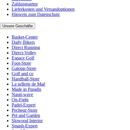
Zahlungsarten
Lieferkosten und Versandoptionen
Hinweis zum Datenschutz
Unsere Geschäfte
Basket-Center
Daily Bikers
Direct Running
Direct-Volley
Espace Golf
Foot-Store
Galopp-Store
Golf and co
Handball-Store
La sellerie de Maé
Made in Paradis
Nauti-wave
On-Fight
Padel-Expert
Pecheur-Store
Pet and Garden
Slowood Interior
Smash-Expert