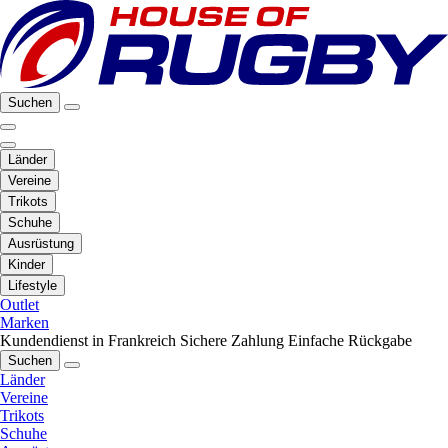
Suchen
Länder
Vereine
Trikots
Schuhe
Ausrüstung
Kinder
Lifestyle
Outlet
Marken
Kundendienst in Frankreich
Sichere Zahlung
Einfache Rückgabe
Suchen
Länder
Vereine
Trikots
Schuhe