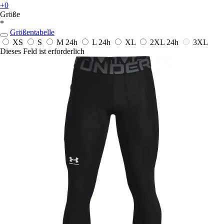
+0
Größe
*
Größentabelle
XS
S
M
24h
L
24h
XL
2XL
24h
3XL
Dieses Feld ist erforderlich