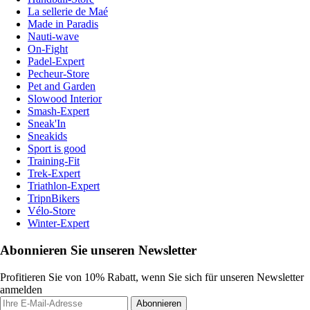
La sellerie de Maé
Made in Paradis
Nauti-wave
On-Fight
Padel-Expert
Pecheur-Store
Pet and Garden
Slowood Interior
Smash-Expert
Sneak'In
Sneakids
Sport is good
Training-Fit
Trek-Expert
Triathlon-Expert
TripnBikers
Vélo-Store
Winter-Expert
Abonnieren Sie unseren Newsletter
Profitieren Sie von 10% Rabatt, wenn Sie sich für unseren Newsletter
anmelden
Abonnieren