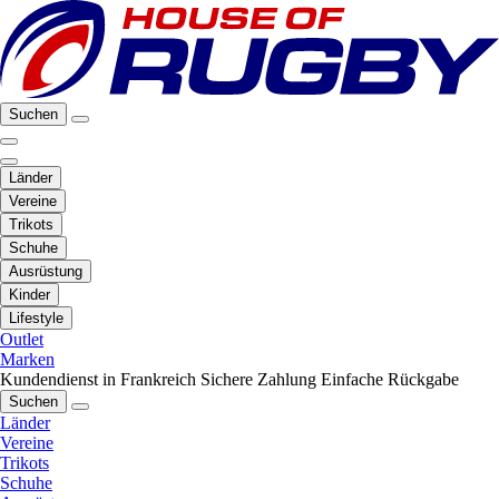
Suchen
Länder
Vereine
Trikots
Schuhe
Ausrüstung
Kinder
Lifestyle
Outlet
Marken
Kundendienst in Frankreich
Sichere Zahlung
Einfache Rückgabe
Suchen
Länder
Vereine
Trikots
Schuhe