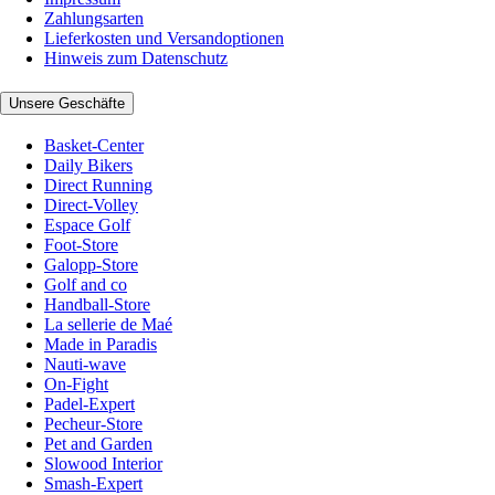
Zahlungsarten
Lieferkosten und Versandoptionen
Hinweis zum Datenschutz
Unsere Geschäfte
Basket-Center
Daily Bikers
Direct Running
Direct-Volley
Espace Golf
Foot-Store
Galopp-Store
Golf and co
Handball-Store
La sellerie de Maé
Made in Paradis
Nauti-wave
On-Fight
Padel-Expert
Pecheur-Store
Pet and Garden
Slowood Interior
Smash-Expert