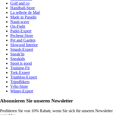
Golf and co
Handball-Store
La sellerie de Maé
Made in Paradis
Nauti-wave
On-Fight
Padel-Expert
Pecheur-Store
Pet and Garden
Slowood Interior
Smash-Expert
Sneak'In
Sneakids
Sport is good
Training-Fit
Trek-Expert
Triathlon-Expert
TripnBikers
Vélo-Store
Winter-Expert
Abonnieren Sie unseren Newsletter
Profitieren Sie von 10% Rabatt, wenn Sie sich für unseren Newsletter