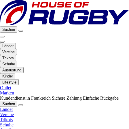
Suchen
Länder
Vereine
Trikots
Schuhe
Ausrüstung
Kinder
Lifestyle
Outlet
Marken
Kundendienst in Frankreich
Sichere Zahlung
Einfache Rückgabe
Suchen
Länder
Vereine
Trikots
Schuhe