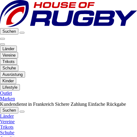
Suchen
Länder
Vereine
Trikots
Schuhe
Ausrüstung
Kinder
Lifestyle
Outlet
Marken
Kundendienst in Frankreich
Sichere Zahlung
Einfache Rückgabe
Suchen
Länder
Vereine
Trikots
Schuhe