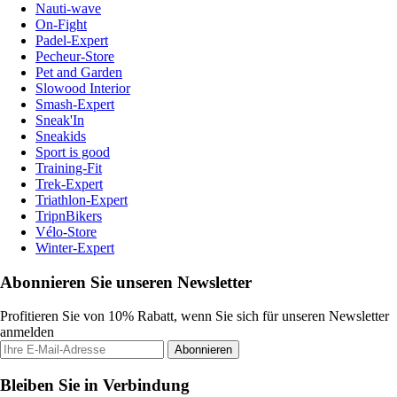
Nauti-wave
On-Fight
Padel-Expert
Pecheur-Store
Pet and Garden
Slowood Interior
Smash-Expert
Sneak'In
Sneakids
Sport is good
Training-Fit
Trek-Expert
Triathlon-Expert
TripnBikers
Vélo-Store
Winter-Expert
Abonnieren Sie unseren Newsletter
Profitieren Sie von 10% Rabatt, wenn Sie sich für unseren Newsletter
anmelden
Abonnieren
Bleiben Sie in Verbindung