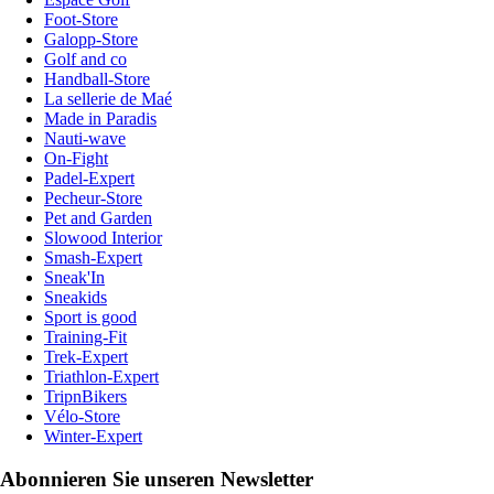
Foot-Store
Galopp-Store
Golf and co
Handball-Store
La sellerie de Maé
Made in Paradis
Nauti-wave
On-Fight
Padel-Expert
Pecheur-Store
Pet and Garden
Slowood Interior
Smash-Expert
Sneak'In
Sneakids
Sport is good
Training-Fit
Trek-Expert
Triathlon-Expert
TripnBikers
Vélo-Store
Winter-Expert
Abonnieren Sie unseren Newsletter