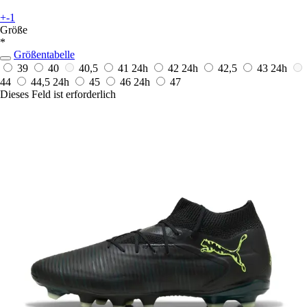
+-1
Größe
*
Größentabelle
39
40
40,5
41
24h
42
24h
42,5
43
24h
44
44,5
24h
45
46
24h
47
Dieses Feld ist erforderlich