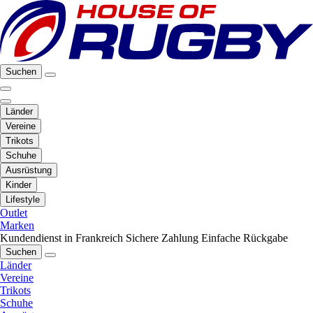
Suchen
Länder
Vereine
Trikots
Schuhe
Ausrüstung
Kinder
Lifestyle
Outlet
Marken
Kundendienst in Frankreich
Sichere Zahlung
Einfache Rückgabe
Suchen
Länder
Vereine
Trikots
Schuhe