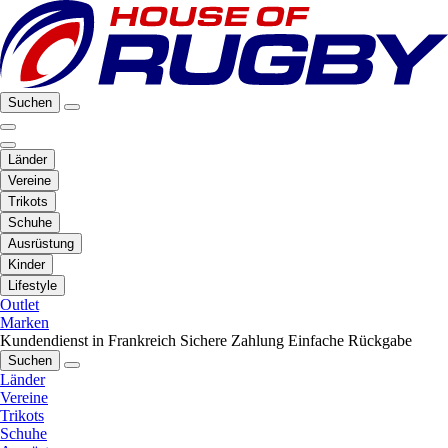
Suchen
Länder
Vereine
Trikots
Schuhe
Ausrüstung
Kinder
Lifestyle
Outlet
Marken
Kundendienst in Frankreich
Sichere Zahlung
Einfache Rückgabe
Suchen
Länder
Vereine
Trikots
Schuhe