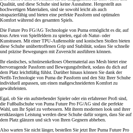
Qualität, und diese Schuhe sind keine Ausnahme. Hergestellt aus
hochwertigen Materialien, sind sie sowohl leicht als auch
strapazierfähig und bieten eine perfekte Passform und optimalen
Komfort während des gesamten Spiels.
Die Future Pro FG/AG Technologie von Puma ermöglicht es dir, auf
tous Arten von Spielfeldern zu spielen, egal ob Natur- oder
Kunstrasen. Mit einer TPU-Außensohle und konischen Stollen bieten
diese Schuhe unübertroffenen Grip und Stabilität, sodass Sie schnelle
und präzise Bewegungen mit Zuversicht ausführen können.
Ihr elastisches, schnürsenkelloses Obermaterial aus Mesh bietet eine
hervorragende Passform und Bewegungsfreiheit, sodass du dich auf
dem Platz leichtfüßig fühlst. Darüber hinaus können Sie dank der
Netfit-Technologie von Puma die Passform und den Sitz Ihrer Schuhe
individuell anpassen, um einen maßgeschneiderten Komfort zu
gewährleisten.
Egal, ob Sie ein aufstrebender Spieler oder ein erfahrener Profi sind,
die Fußballschuhe von Puma Future Pro FG/AG sind die perfekte
Wahl, um Ihr Spiel zu verbessern. Mit ihrem modernen look und ihrer
erstklassigen Leistung werden diese Schuhe dafür sorgen, dass Sie auf
dem Platz glänzen und sich von Ihren Gegnern abheben.
Also warten Sie nicht länger, bestellen Sie jetzt Ihre Puma Future Pro