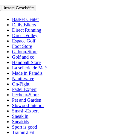
Unsere Geschäfte
Basket-Center
Daily Bikers
Direct Running
Direct-Volley
Espace Golf
Foot-Store
Galopp-Store
Golf and co
Handball-Store
La sellerie de Maé
Made in Paradis
Nauti-wave
On-Fight
Padel-Expert
Pecheur-Store
Pet and Garden
Slowood Interior
Smash-Expert
Sneak'In
Sneakids
Sport is good
Training-Fit