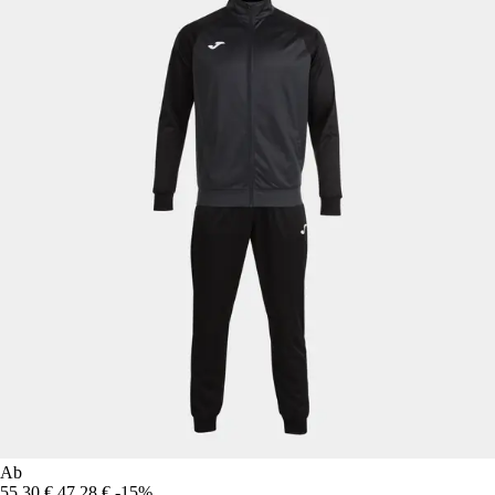
Ab
55,30 €
47,28 €
-15%