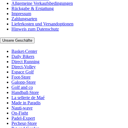
Allgemeine Verkaufsbedingungen
Rückgabe & Erstattung
Impressum
Zahlungsarten
Lieferkosten und Versandoptionen
Hinweis zum Datenschutz
Unsere Geschäfte
Basket-Center
Daily Bikers
Direct Running
Direct-Volley
Espace Golf
Foot-Store
Galopp-Store
Golf and co
Handball-Store
La sellerie de Maé
Made in Paradis
Nauti-wave
On-Fight
Padel-Expert
Pecheur-Store