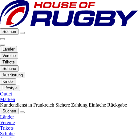
Suchen
Länder
Vereine
Trikots
Schuhe
Ausrüstung
Kinder
Lifestyle
Outlet
Marken
Kundendienst in Frankreich
Sichere Zahlung
Einfache Rückgabe
Suchen
Länder
Vereine
Trikots
Schuhe