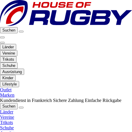
Suchen
Länder
Vereine
Trikots
Schuhe
Ausrüstung
Kinder
Lifestyle
Outlet
Marken
Kundendienst in Frankreich
Sichere Zahlung
Einfache Rückgabe
Suchen
Länder
Vereine
Trikots
Schuhe