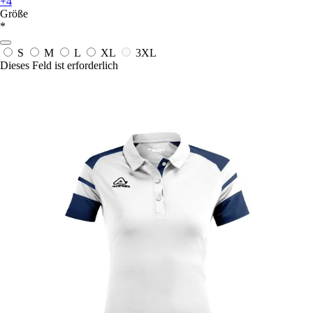
+4
Größe
*
S
M
L
XL
3XL
Dieses Feld ist erforderlich