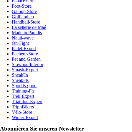
Espace Golf
Foot-Store
Galopp-Store
Golf and co
Handball-Store
La sellerie de Maé
Made in Paradis
Nauti-wave
On-Fight
Padel-Expert
Pecheur-Store
Pet and Garden
Slowood Interior
Smash-Expert
Sneak'In
Sneakids
Sport is good
Training-Fit
Trek-Expert
Triathlon-Expert
TripnBikers
Vélo-Store
Winter-Expert
Abonnieren Sie unseren Newsletter