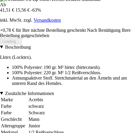
Ab
41,51 €
15,56 €
-63%
inkl. MwSt. zzgl.
Versandkosten
+0,78 €
für Ihre nächste Bestellung geschenkt
Nach Bestätigung Ihrer
Bestellung gutgeschrieben
Loading...
Beschreibung
Lktex (Locktex).
100% Polyester: 190 gr. M² birtec (birtecmesh).
100% Polyester: 220 gr. M² 1/2 Reißverschluss.
Atmungsaktiver Stoff. Stretchmaterial an den Ärmeln und am
unteren Rand des Hemdes.
Zusätzliche Informationen
Marke
Acerbis
Farbe
schwarz
Farbe
Schwarz
Geschlecht
Mann
Altersgruppe
Junior
Merkmal
1/2 Reißverschluss