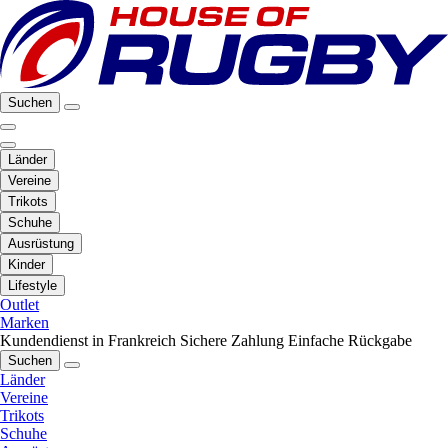
Suchen
Länder
Vereine
Trikots
Schuhe
Ausrüstung
Kinder
Lifestyle
Outlet
Marken
Kundendienst in Frankreich
Sichere Zahlung
Einfache Rückgabe
Suchen
Länder
Vereine
Trikots
Schuhe