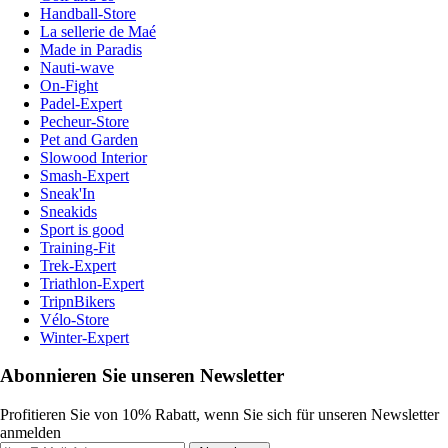
Handball-Store
La sellerie de Maé
Made in Paradis
Nauti-wave
On-Fight
Padel-Expert
Pecheur-Store
Pet and Garden
Slowood Interior
Smash-Expert
Sneak'In
Sneakids
Sport is good
Training-Fit
Trek-Expert
Triathlon-Expert
TripnBikers
Vélo-Store
Winter-Expert
Abonnieren Sie unseren Newsletter
Profitieren Sie von 10% Rabatt, wenn Sie sich für unseren Newsletter
anmelden