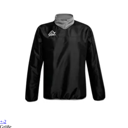
+-2
Größe