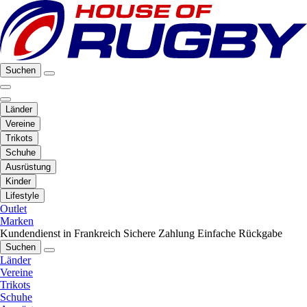
Suchen
Länder
Vereine
Trikots
Schuhe
Ausrüstung
Kinder
Lifestyle
Outlet
Marken
Kundendienst in Frankreich
Sichere Zahlung
Einfache Rückgabe
Suchen
Länder
Vereine
Trikots
Schuhe