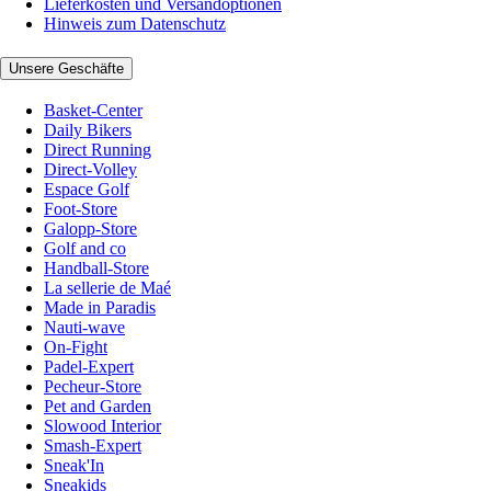
Lieferkosten und Versandoptionen
Hinweis zum Datenschutz
Unsere Geschäfte
Basket-Center
Daily Bikers
Direct Running
Direct-Volley
Espace Golf
Foot-Store
Galopp-Store
Golf and co
Handball-Store
La sellerie de Maé
Made in Paradis
Nauti-wave
On-Fight
Padel-Expert
Pecheur-Store
Pet and Garden
Slowood Interior
Smash-Expert
Sneak'In
Sneakids