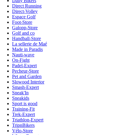
Daily Bikers
Direct Running
Direct-Volley
Espace Golf
Foot-Store
Galopp-Store
Golf and co
Handball-Store
La sellerie de Maé
Made in Paradis
Nauti-wave
On-Fight
Padel-Expert
Pecheur-Store
Pet and Garden
Slowood Interior
Smash-Expert
Sneak'In
Sneakids
Sport is good
Training-Fit
Trek-Expert
Triathlon-Expert
TripnBikers
Vélo-Store