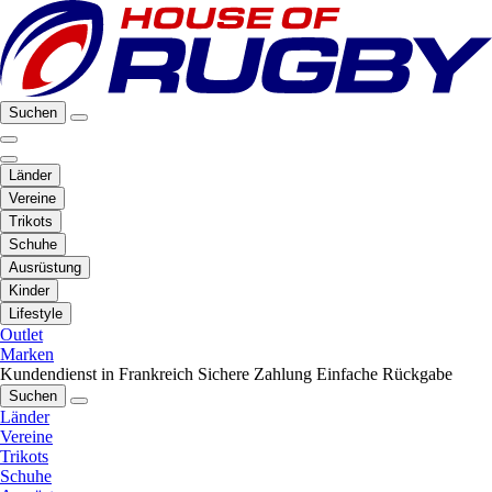
Suchen
Länder
Vereine
Trikots
Schuhe
Ausrüstung
Kinder
Lifestyle
Outlet
Marken
Kundendienst in Frankreich
Sichere Zahlung
Einfache Rückgabe
Suchen
Länder
Vereine
Trikots
Schuhe