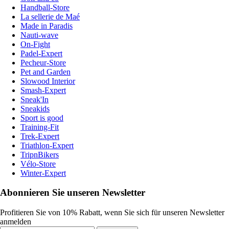
Handball-Store
La sellerie de Maé
Made in Paradis
Nauti-wave
On-Fight
Padel-Expert
Pecheur-Store
Pet and Garden
Slowood Interior
Smash-Expert
Sneak'In
Sneakids
Sport is good
Training-Fit
Trek-Expert
Triathlon-Expert
TripnBikers
Vélo-Store
Winter-Expert
Abonnieren Sie unseren Newsletter
Profitieren Sie von 10% Rabatt, wenn Sie sich für unseren Newsletter
anmelden