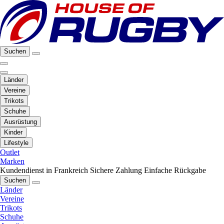
Suchen
Länder
Vereine
Trikots
Schuhe
Ausrüstung
Kinder
Lifestyle
Outlet
Marken
Kundendienst in Frankreich
Sichere Zahlung
Einfache Rückgabe
Suchen
Länder
Vereine
Trikots
Schuhe