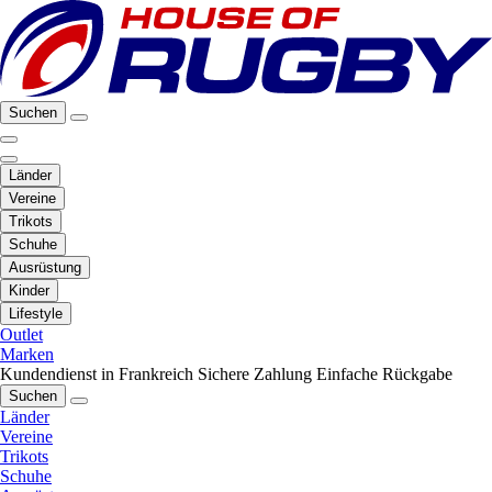
Suchen
Länder
Vereine
Trikots
Schuhe
Ausrüstung
Kinder
Lifestyle
Outlet
Marken
Kundendienst in Frankreich
Sichere Zahlung
Einfache Rückgabe
Suchen
Länder
Vereine
Trikots
Schuhe