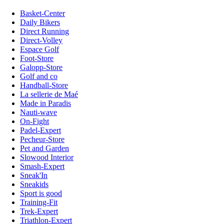
Basket-Center
Daily Bikers
Direct Running
Direct-Volley
Espace Golf
Foot-Store
Galopp-Store
Golf and co
Handball-Store
La sellerie de Maé
Made in Paradis
Nauti-wave
On-Fight
Padel-Expert
Pecheur-Store
Pet and Garden
Slowood Interior
Smash-Expert
Sneak'In
Sneakids
Sport is good
Training-Fit
Trek-Expert
Triathlon-Expert