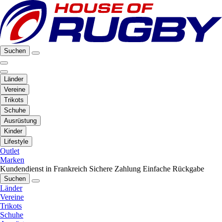
Suchen
Länder
Vereine
Trikots
Schuhe
Ausrüstung
Kinder
Lifestyle
Outlet
Marken
Kundendienst in Frankreich
Sichere Zahlung
Einfache Rückgabe
Suchen
Länder
Vereine
Trikots
Schuhe