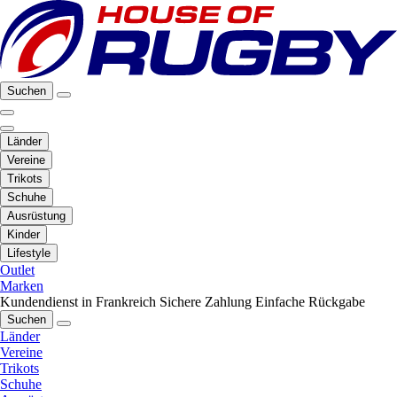
Suchen
Länder
Vereine
Trikots
Schuhe
Ausrüstung
Kinder
Lifestyle
Outlet
Marken
Kundendienst in Frankreich
Sichere Zahlung
Einfache Rückgabe
Suchen
Länder
Vereine
Trikots
Schuhe