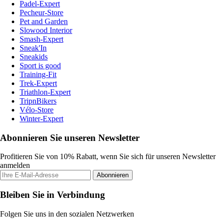
Padel-Expert
Pecheur-Store
Pet and Garden
Slowood Interior
Smash-Expert
Sneak'In
Sneakids
Sport is good
Training-Fit
Trek-Expert
Triathlon-Expert
TripnBikers
Vélo-Store
Winter-Expert
Abonnieren Sie unseren Newsletter
Profitieren Sie von 10% Rabatt, wenn Sie sich für unseren Newsletter
anmelden
Abonnieren
Bleiben Sie in Verbindung
Folgen Sie uns in den sozialen Netzwerken