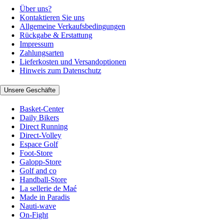
Über uns?
Kontaktieren Sie uns
Allgemeine Verkaufsbedingungen
Rückgabe & Erstattung
Impressum
Zahlungsarten
Lieferkosten und Versandoptionen
Hinweis zum Datenschutz
Unsere Geschäfte
Basket-Center
Daily Bikers
Direct Running
Direct-Volley
Espace Golf
Foot-Store
Galopp-Store
Golf and co
Handball-Store
La sellerie de Maé
Made in Paradis
Nauti-wave
On-Fight