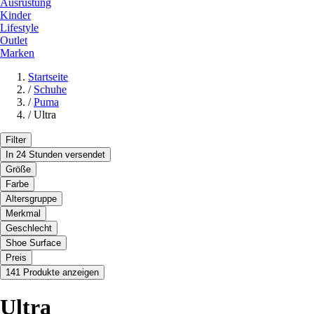
Ausrüstung
Kinder
Lifestyle
Outlet
Marken
Startseite
/
Schuhe
/
Puma
/
Ultra
Filter
In 24 Stunden versendet
Größe
Farbe
Altersgruppe
Merkmal
Geschlecht
Shoe Surface
Preis
141 Produkte anzeigen
Ultra