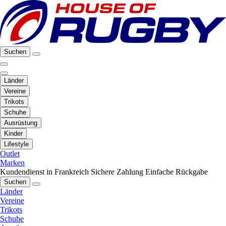
Suchen
Länder
Vereine
Trikots
Schuhe
Ausrüstung
Kinder
Lifestyle
Outlet
Marken
Kundendienst in Frankreich
Sichere Zahlung
Einfache Rückgabe
Suchen
Länder
Vereine
Trikots
Schuhe