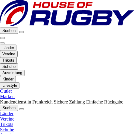
Suchen
Länder
Vereine
Trikots
Schuhe
Ausrüstung
Kinder
Lifestyle
Outlet
Marken
Kundendienst in Frankreich
Sichere Zahlung
Einfache Rückgabe
Suchen
Länder
Vereine
Trikots
Schuhe