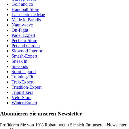
Golf and co
Handball-Store
La sellerie de Maé
Made in Paradis
Nauti-wave
On-Fight
Padel-Expert
Pecheur-Store
Pet and Garden
Slowood Interior
Smash-Expert
Sneak'In
Sneakids
Sport is good
Training-Fit
Trek-Expert
Triathlon-Expert
TripnBikers
Vélo-Store
Winter-Expert
Abonnieren Sie unseren Newsletter
Profitieren Sie von 10% Rabatt, wenn Sie sich für unseren Newsletter