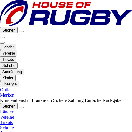
Suchen
Länder
Vereine
Trikots
Schuhe
Ausrüstung
Kinder
Lifestyle
Outlet
Marken
Kundendienst in Frankreich
Sichere Zahlung
Einfache Rückgabe
Suchen
Länder
Vereine
Trikots
Schuhe