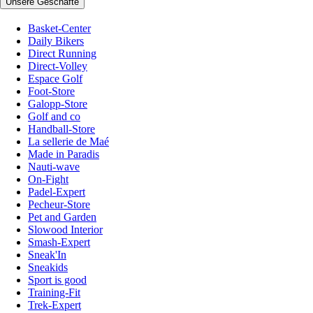
Unsere Geschäfte
Basket-Center
Daily Bikers
Direct Running
Direct-Volley
Espace Golf
Foot-Store
Galopp-Store
Golf and co
Handball-Store
La sellerie de Maé
Made in Paradis
Nauti-wave
On-Fight
Padel-Expert
Pecheur-Store
Pet and Garden
Slowood Interior
Smash-Expert
Sneak'In
Sneakids
Sport is good
Training-Fit
Trek-Expert