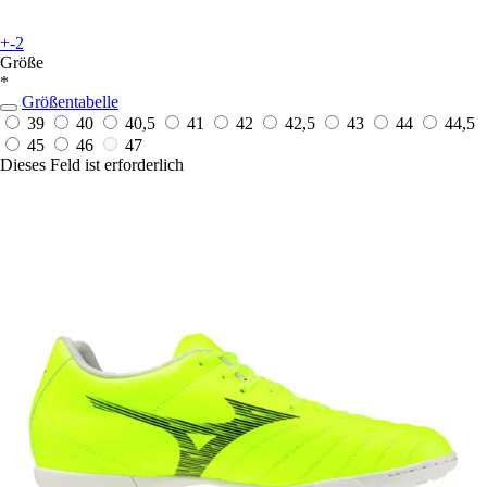
+-2
Größe
*
Größentabelle
39
40
40,5
41
42
42,5
43
44
44,5
45
46
47
Dieses Feld ist erforderlich