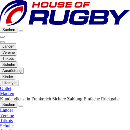
Suchen
Länder
Vereine
Trikots
Schuhe
Ausrüstung
Kinder
Lifestyle
Outlet
Marken
Kundendienst in Frankreich
Sichere Zahlung
Einfache Rückgabe
Suchen
Länder
Vereine
Trikots
Schuhe