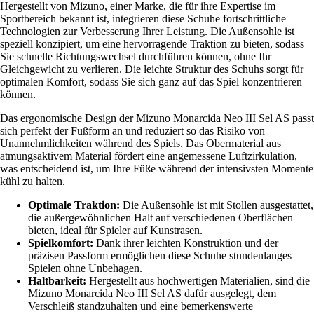
Hergestellt von Mizuno, einer Marke, die für ihre Expertise im
Sportbereich bekannt ist, integrieren diese Schuhe fortschrittliche
Technologien zur Verbesserung Ihrer Leistung. Die Außensohle ist
speziell konzipiert, um eine hervorragende Traktion zu bieten, sodass
Sie schnelle Richtungswechsel durchführen können, ohne Ihr
Gleichgewicht zu verlieren. Die leichte Struktur des Schuhs sorgt für
optimalen Komfort, sodass Sie sich ganz auf das Spiel konzentrieren
können.
Das ergonomische Design der Mizuno Monarcida Neo III Sel AS passt
sich perfekt der Fußform an und reduziert so das Risiko von
Unannehmlichkeiten während des Spiels. Das Obermaterial aus
atmungsaktivem Material fördert eine angemessene Luftzirkulation,
was entscheidend ist, um Ihre Füße während der intensivsten Momente
kühl zu halten.
Optimale Traktion:
Die Außensohle ist mit Stollen ausgestattet,
die außergewöhnlichen Halt auf verschiedenen Oberflächen
bieten, ideal für Spieler auf Kunstrasen.
Spielkomfort:
Dank ihrer leichten Konstruktion und der
präzisen Passform ermöglichen diese Schuhe stundenlanges
Spielen ohne Unbehagen.
Haltbarkeit:
Hergestellt aus hochwertigen Materialien, sind die
Mizuno Monarcida Neo III Sel AS dafür ausgelegt, dem
Verschleiß standzuhalten und eine bemerkenswerte