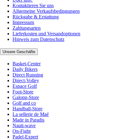
Kontaktieren Sie uns
Allgemeine Verkaufsbedingungen
Rückgabe & Erstattung
Impressum
Zahlungsarten
Lieferkosten und Versandoptionen
Hinweis zum Datenschutz
Unsere Geschäfte
Basket-Center
Daily Bikers
Direct Running
Direct-Volley
Espace Golf
Foot-Store
Galopp-Store
Golf and co
Handball-Store
La sellerie de Maé
Made in Paradis
Nauti-wave
On-Fight
Padel-Expert