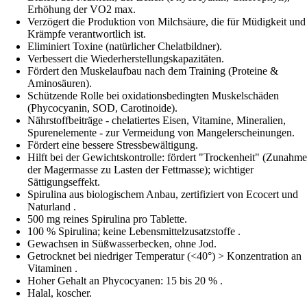
Erhöhung der VO2 max.
Verzögert die Produktion von Milchsäure, die für Müdigkeit und
Krämpfe verantwortlich ist.
Eliminiert Toxine (natürlicher Chelatbildner).
Verbessert die Wiederherstellungskapazitäten.
Fördert den Muskelaufbau nach dem Training (Proteine &
Aminosäuren).
Schützende Rolle bei oxidationsbedingten Muskelschäden
(Phycocyanin, SOD, Carotinoide).
Nährstoffbeiträge - chelatiertes Eisen, Vitamine, Mineralien,
Spurenelemente - zur Vermeidung von Mangelerscheinungen.
Fördert eine bessere Stressbewältigung.
Hilft bei der Gewichtskontrolle: fördert "Trockenheit" (Zunahme
der Magermasse zu Lasten der Fettmasse); wichtiger
Sättigungseffekt.
Spirulina aus biologischem Anbau, zertifiziert von Ecocert und
Naturland .
500 mg reines Spirulina pro Tablette.
100 % Spirulina; keine Lebensmittelzusatzstoffe .
Gewachsen in Süßwasserbecken, ohne Jod.
Getrocknet bei niedriger Temperatur (<40°) > Konzentration an
Vitaminen .
Hoher Gehalt an Phycocyanen: 15 bis 20 % .
Halal, koscher.