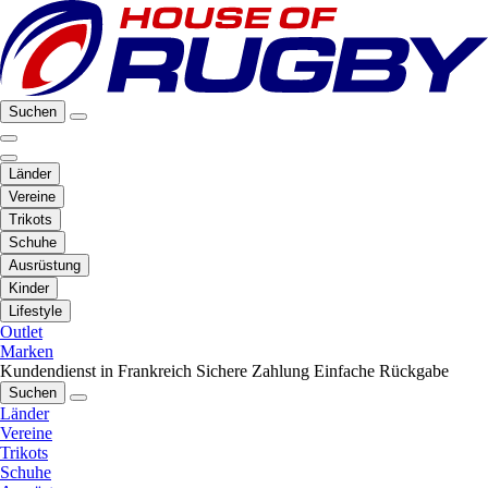
Suchen
Länder
Vereine
Trikots
Schuhe
Ausrüstung
Kinder
Lifestyle
Outlet
Marken
Kundendienst in Frankreich
Sichere Zahlung
Einfache Rückgabe
Suchen
Länder
Vereine
Trikots
Schuhe