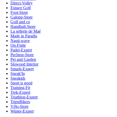
Direct-Volley
Espace Golf
Foot-Store
Galopp-Store
Golf and co
Handball-Store
La sellerie de Maé
Made in Paradis
Nauti-wave
On-Fight
Padel-Expert
Pecheur-Store
Pet and Garden
Slowood Interior
Smash-Expert
Sneak'In
Sneakids
Sport is good
Training-Fit
Trek-Expert
Triathlon-Expert
TripnBikers
Vélo-Store
Winter-Expert