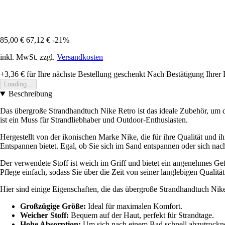
85,00 €
67,12 €
-21%
inkl. MwSt. zzgl.
Versandkosten
+3,36 €
für Ihre nächste Bestellung geschenkt
Nach Bestätigung Ihrer 
Loading...
Beschreibung
Das übergroße Strandhandtuch Nike Retro ist das ideale Zubehör, um 
ist ein Muss für Strandliebhaber und Outdoor-Enthusiasten.
Hergestellt von der ikonischen Marke Nike, die für ihre Qualität und 
Entspannen bietet. Egal, ob Sie sich im Sand entspannen oder sich nac
Der verwendete Stoff ist weich im Griff und bietet ein angenehmes Gef
Pflege einfach, sodass Sie über die Zeit von seiner langlebigen Qualität
Hier sind einige Eigenschaften, die das übergroße Strandhandtuch Ni
Großzügige Größe:
Ideal für maximalen Komfort.
Weicher Stoff:
Bequem auf der Haut, perfekt für Strandtage.
Hohe Absorption:
Um sich nach einem Bad schnell abzutrockn