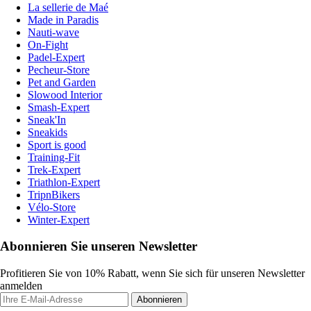
La sellerie de Maé
Made in Paradis
Nauti-wave
On-Fight
Padel-Expert
Pecheur-Store
Pet and Garden
Slowood Interior
Smash-Expert
Sneak'In
Sneakids
Sport is good
Training-Fit
Trek-Expert
Triathlon-Expert
TripnBikers
Vélo-Store
Winter-Expert
Abonnieren Sie unseren Newsletter
Profitieren Sie von 10% Rabatt, wenn Sie sich für unseren Newsletter
anmelden
Abonnieren