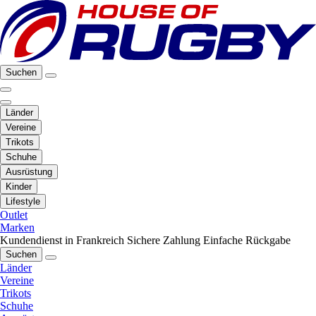
Suchen
Länder
Vereine
Trikots
Schuhe
Ausrüstung
Kinder
Lifestyle
Outlet
Marken
Kundendienst in Frankreich
Sichere Zahlung
Einfache Rückgabe
Suchen
Länder
Vereine
Trikots
Schuhe