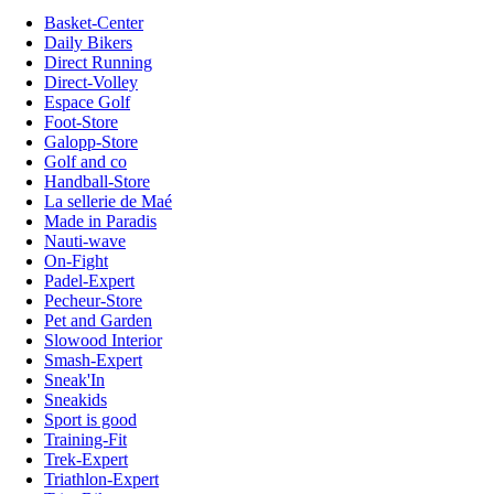
Basket-Center
Daily Bikers
Direct Running
Direct-Volley
Espace Golf
Foot-Store
Galopp-Store
Golf and co
Handball-Store
La sellerie de Maé
Made in Paradis
Nauti-wave
On-Fight
Padel-Expert
Pecheur-Store
Pet and Garden
Slowood Interior
Smash-Expert
Sneak'In
Sneakids
Sport is good
Training-Fit
Trek-Expert
Triathlon-Expert