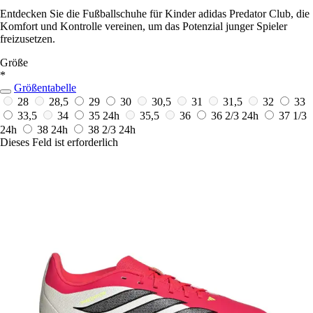
Entdecken Sie die Fußballschuhe für Kinder adidas Predator Club, die
Komfort und Kontrolle vereinen, um das Potenzial junger Spieler
freizusetzen.
Größe
*
Größentabelle
28
28,5
29
30
30,5
31
31,5
32
33
33,5
34
35
24h
35,5
36
36 2/3
24h
37 1/3
24h
38
24h
38 2/3
24h
Dieses Feld ist erforderlich