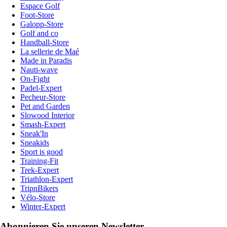
Espace Golf
Foot-Store
Galopp-Store
Golf and co
Handball-Store
La sellerie de Maé
Made in Paradis
Nauti-wave
On-Fight
Padel-Expert
Pecheur-Store
Pet and Garden
Slowood Interior
Smash-Expert
Sneak'In
Sneakids
Sport is good
Training-Fit
Trek-Expert
Triathlon-Expert
TripnBikers
Vélo-Store
Winter-Expert
Abonnieren Sie unseren Newsletter