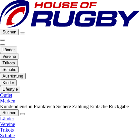
Suchen
Länder
Vereine
Trikots
Schuhe
Ausrüstung
Kinder
Lifestyle
Outlet
Marken
Kundendienst in Frankreich
Sichere Zahlung
Einfache Rückgabe
Suchen
Länder
Vereine
Trikots
Schuhe