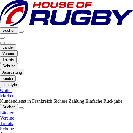
Suchen
Länder
Vereine
Trikots
Schuhe
Ausrüstung
Kinder
Lifestyle
Outlet
Marken
Kundendienst in Frankreich
Sichere Zahlung
Einfache Rückgabe
Suchen
Länder
Vereine
Trikots
Schuhe