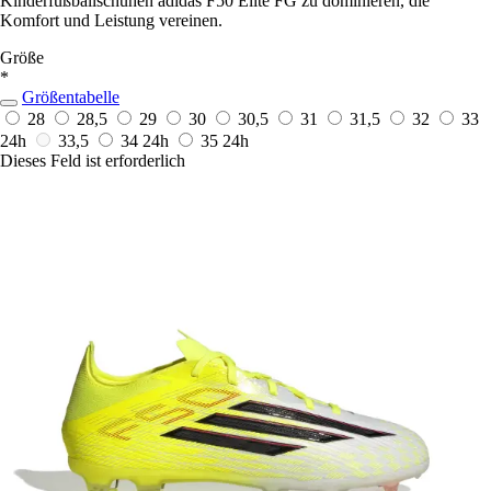
Kinderfußballschuhen adidas F50 Elite FG zu dominieren, die
Komfort und Leistung vereinen.
Größe
*
Größentabelle
28
28,5
29
30
30,5
31
31,5
32
33
24h
33,5
34
24h
35
24h
Dieses Feld ist erforderlich