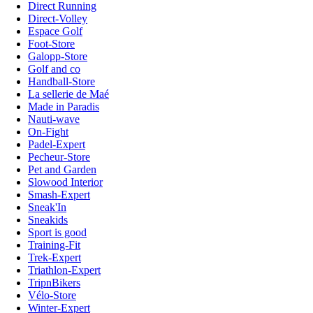
Direct Running
Direct-Volley
Espace Golf
Foot-Store
Galopp-Store
Golf and co
Handball-Store
La sellerie de Maé
Made in Paradis
Nauti-wave
On-Fight
Padel-Expert
Pecheur-Store
Pet and Garden
Slowood Interior
Smash-Expert
Sneak'In
Sneakids
Sport is good
Training-Fit
Trek-Expert
Triathlon-Expert
TripnBikers
Vélo-Store
Winter-Expert