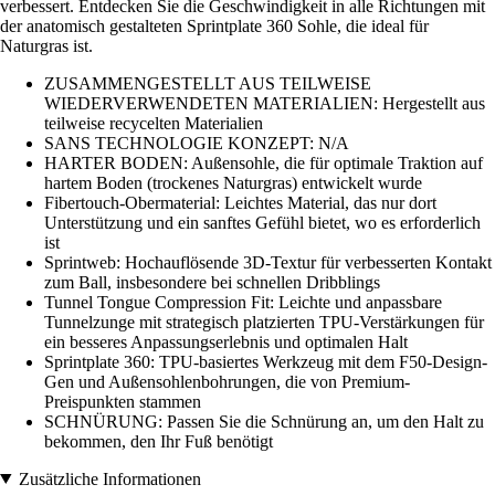
verbessert. Entdecken Sie die Geschwindigkeit in alle Richtungen mit
der anatomisch gestalteten Sprintplate 360 Sohle, die ideal für
Naturgras ist.
ZUSAMMENGESTELLT AUS TEILWEISE
WIEDERVERWENDETEN MATERIALIEN: Hergestellt aus
teilweise recycelten Materialien
SANS TECHNOLOGIE KONZEPT: N/A
HARTER BODEN: Außensohle, die für optimale Traktion auf
hartem Boden (trockenes Naturgras) entwickelt wurde
Fibertouch-Obermaterial: Leichtes Material, das nur dort
Unterstützung und ein sanftes Gefühl bietet, wo es erforderlich
ist
Sprintweb: Hochauflösende 3D-Textur für verbesserten Kontakt
zum Ball, insbesondere bei schnellen Dribblings
Tunnel Tongue Compression Fit: Leichte und anpassbare
Tunnelzunge mit strategisch platzierten TPU-Verstärkungen für
ein besseres Anpassungserlebnis und optimalen Halt
Sprintplate 360: TPU-basiertes Werkzeug mit dem F50-Design-
Gen und Außensohlenbohrungen, die von Premium-
Preispunkten stammen
SCHNÜRUNG: Passen Sie die Schnürung an, um den Halt zu
bekommen, den Ihr Fuß benötigt
Zusätzliche Informationen