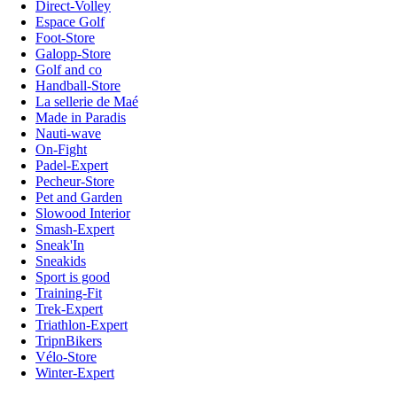
Direct-Volley
Espace Golf
Foot-Store
Galopp-Store
Golf and co
Handball-Store
La sellerie de Maé
Made in Paradis
Nauti-wave
On-Fight
Padel-Expert
Pecheur-Store
Pet and Garden
Slowood Interior
Smash-Expert
Sneak'In
Sneakids
Sport is good
Training-Fit
Trek-Expert
Triathlon-Expert
TripnBikers
Vélo-Store
Winter-Expert