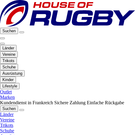
Suchen
Länder
Vereine
Trikots
Schuhe
Ausrüstung
Kinder
Lifestyle
Outlet
Marken
Kundendienst in Frankreich
Sichere Zahlung
Einfache Rückgabe
Suchen
Länder
Vereine
Trikots
Schuhe