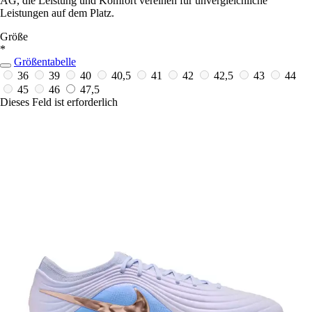
AG, die Leistung und Komfort vereinen für unvergleichliche
Leistungen auf dem Platz.
Größe
*
Größentabelle
36
39
40
40,5
41
42
42,5
43
44
45
46
47,5
Dieses Feld ist erforderlich