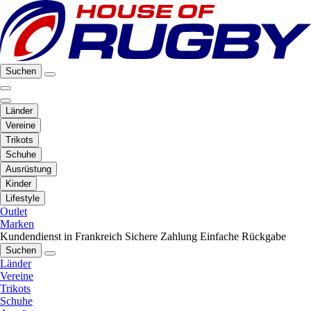
Suchen
Länder
Vereine
Trikots
Schuhe
Ausrüstung
Kinder
Lifestyle
Outlet
Marken
Kundendienst in Frankreich
Sichere Zahlung
Einfache Rückgabe
Suchen
Länder
Vereine
Trikots
Schuhe