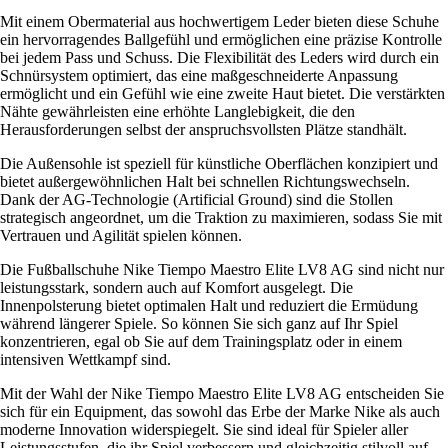
Mit einem Obermaterial aus hochwertigem Leder bieten diese Schuhe
ein hervorragendes Ballgefühl und ermöglichen eine präzise Kontrolle
bei jedem Pass und Schuss. Die Flexibilität des Leders wird durch ein
Schnürsystem optimiert, das eine maßgeschneiderte Anpassung
ermöglicht und ein Gefühl wie eine zweite Haut bietet. Die verstärkten
Nähte gewährleisten eine erhöhte Langlebigkeit, die den
Herausforderungen selbst der anspruchsvollsten Plätze standhält.
Die Außensohle ist speziell für künstliche Oberflächen konzipiert und
bietet außergewöhnlichen Halt bei schnellen Richtungswechseln.
Dank der AG-Technologie (Artificial Ground) sind die Stollen
strategisch angeordnet, um die Traktion zu maximieren, sodass Sie mit
Vertrauen und Agilität spielen können.
Die Fußballschuhe Nike Tiempo Maestro Elite LV8 AG sind nicht nur
leistungsstark, sondern auch auf Komfort ausgelegt. Die
Innenpolsterung bietet optimalen Halt und reduziert die Ermüdung
während längerer Spiele. So können Sie sich ganz auf Ihr Spiel
konzentrieren, egal ob Sie auf dem Trainingsplatz oder in einem
intensiven Wettkampf sind.
Mit der Wahl der Nike Tiempo Maestro Elite LV8 AG entscheiden Sie
sich für ein Equipment, das sowohl das Erbe der Marke Nike als auch
moderne Innovation widerspiegelt. Sie sind ideal für Spieler aller
Leistungsstufen, die ihr Spiel verbessern und gleichzeitig stilvoll auf