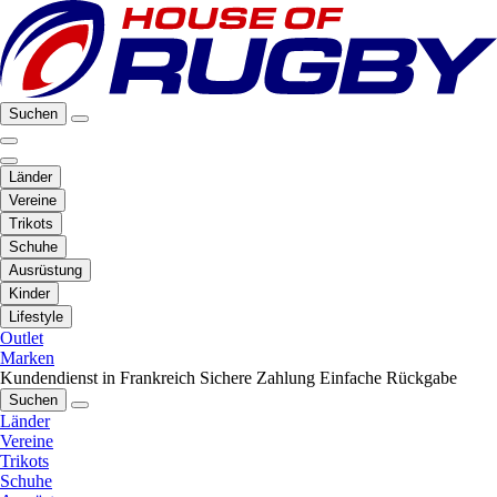
Suchen
Länder
Vereine
Trikots
Schuhe
Ausrüstung
Kinder
Lifestyle
Outlet
Marken
Kundendienst in Frankreich
Sichere Zahlung
Einfache Rückgabe
Suchen
Länder
Vereine
Trikots
Schuhe