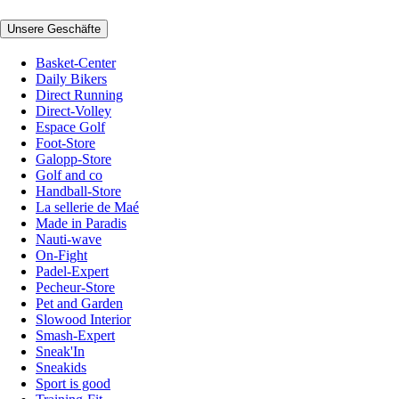
Unsere Geschäfte
Basket-Center
Daily Bikers
Direct Running
Direct-Volley
Espace Golf
Foot-Store
Galopp-Store
Golf and co
Handball-Store
La sellerie de Maé
Made in Paradis
Nauti-wave
On-Fight
Padel-Expert
Pecheur-Store
Pet and Garden
Slowood Interior
Smash-Expert
Sneak'In
Sneakids
Sport is good