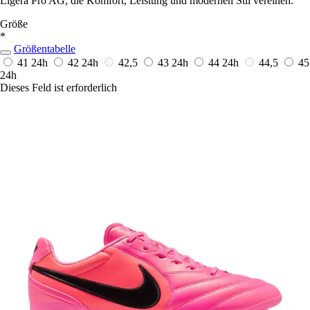
Ligera Pro AG, die Komfort, Leistung und modernen Stil vereinen.
Größe
*
Größentabelle
41
24h
42
24h
42,5
43
24h
44
24h
44,5
45
24h
Dieses Feld ist erforderlich