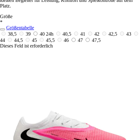
idealen Begleiter für Leistung, Komfort und Spielkontrolle auf dem
Platz.
Größe
*
Größentabelle
38,5
39
40
24h
40,5
41
42
42,5
43
44
44,5
45
45,5
46
47
47,5
Dieses Feld ist erforderlich