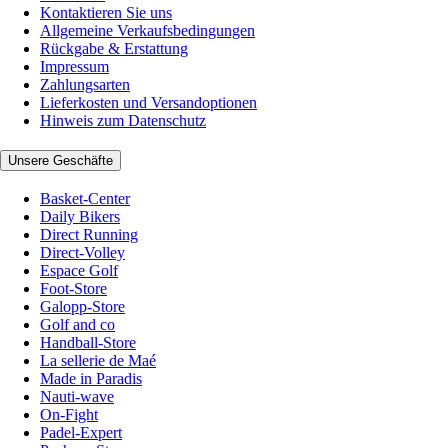
Kontaktieren Sie uns
Allgemeine Verkaufsbedingungen
Rückgabe & Erstattung
Impressum
Zahlungsarten
Lieferkosten und Versandoptionen
Hinweis zum Datenschutz
Unsere Geschäfte
Basket-Center
Daily Bikers
Direct Running
Direct-Volley
Espace Golf
Foot-Store
Galopp-Store
Golf and co
Handball-Store
La sellerie de Maé
Made in Paradis
Nauti-wave
On-Fight
Padel-Expert