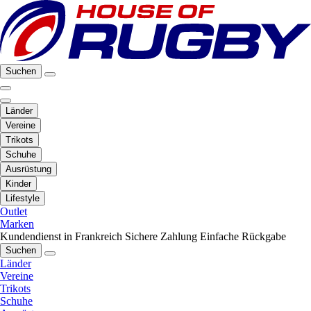
Suchen
Länder
Vereine
Trikots
Schuhe
Ausrüstung
Kinder
Lifestyle
Outlet
Marken
Kundendienst in Frankreich
Sichere Zahlung
Einfache Rückgabe
Suchen
Länder
Vereine
Trikots
Schuhe