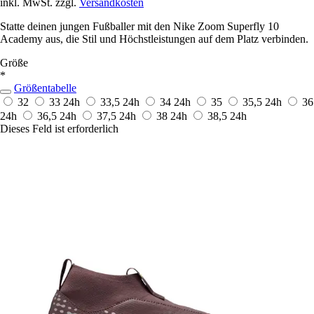
inkl. MwSt. zzgl.
Versandkosten
Statte deinen jungen Fußballer mit den Nike Zoom Superfly 10
Academy aus, die Stil und Höchstleistungen auf dem Platz verbinden.
Größe
*
Größentabelle
32
33
24h
33,5
24h
34
24h
35
35,5
24h
36
24h
36,5
24h
37,5
24h
38
24h
38,5
24h
Dieses Feld ist erforderlich