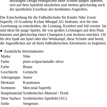
auffälligen Design ermöglichen diese Schuhe jungen Spielern,
sich auf dem Spielfeld abzuheben und streben gleichzeitig nach
der sportlichen Exzellenz des berühmten Angreifers.
Die Entscheidung für die Fußballschuhe für Kinder Nike Zoom
Superfly 10 Academy Kylian Mbappé AG bedeutet, sich für eine
Ausrüstung zu entscheiden, die Leistung, Komfort und Stil vereint. Sie
sind ideal für junge Spieler, die von großen Leistungen auf dem Platz
träumen und gleichzeitig einen Champion-Look besitzen möchten. Ob
für den Spaß am Spiel oder den Wettkampf, diese Schuhe sind bereit,
die Jugendlichen auf all ihren fußballerischen Abenteuern zu begleiten.
Zusätzliche Informationen
Marke
Nike
Farbe
plum eclipse/metallic silver
Farbe
Braun
Geschlecht
Gemischt
Altersgruppe
Junior
Merkmal
Kunstrasen
Sortiment
Mercurial Superfly
Hauptmaterial
Synthetisches Material / Textil
Shoe Surface
Synthetisches Spielfeld (AG)
Sohle
Steigeisen