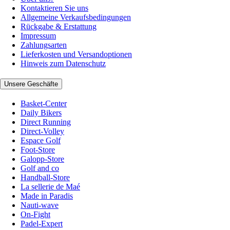
Kontaktieren Sie uns
Allgemeine Verkaufsbedingungen
Rückgabe & Erstattung
Impressum
Zahlungsarten
Lieferkosten und Versandoptionen
Hinweis zum Datenschutz
Unsere Geschäfte
Basket-Center
Daily Bikers
Direct Running
Direct-Volley
Espace Golf
Foot-Store
Galopp-Store
Golf and co
Handball-Store
La sellerie de Maé
Made in Paradis
Nauti-wave
On-Fight
Padel-Expert