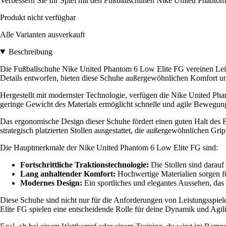
Verbessern Sie Ihr Spiel mit den Fußballschuhen Nike United Phantom
Produkt nicht verfügbar
Alle Varianten ausverkauft
Beschreibung
Die Fußballschuhe Nike United Phantom 6 Low Elite FG vereinen Leistun
Details entworfen, bieten diese Schuhe außergewöhnlichen Komfort u
Hergestellt mit modernster Technologie, verfügen die Nike United Pha
geringe Gewicht des Materials ermöglicht schnelle und agile Bewegunge
Das ergonomische Design dieser Schuhe fördert einen guten Halt des 
strategisch platzierten Stollen ausgestattet, die außergewöhnlichen Gri
Die Hauptmerkmale der Nike United Phantom 6 Low Elite FG sind:
Fortschrittliche Traktionstechnologie:
Die Stollen sind darauf
Lang anhaltender Komfort:
Hochwertige Materialien sorgen f
Modernes Design:
Ein sportliches und elegantes Aussehen, das 
Diese Schuhe sind nicht nur für die Anforderungen von Leistungsspiele
Elite FG spielen eine entscheidende Rolle für deine Dynamik und Agili