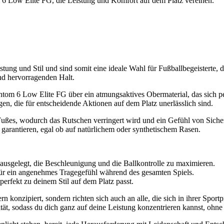
 6 Low Elite FG, die Leistung und Komfort auf dem Platz vereinen.
g und Stil und sind somit eine ideale Wahl für Fußballbegeisterte, die
nd hervorragenden Halt.
ntom 6 Low Elite FG über ein atmungsaktives Obermaterial, das sich pe
n, die für entscheidende Aktionen auf dem Platz unerlässlich sind.
Fußes, wodurch das Rutschen verringert wird und ein Gefühl von Siche
p garantieren, egal ob auf natürlichem oder synthetischem Rasen.
 ausgelegt, die Beschleunigung und die Ballkontrolle zu maximieren.
ür ein angenehmes Tragegefühl während des gesamten Spiels.
perfekt zu deinem Stil auf dem Platz passt.
rn konzipiert, sondern richten sich auch an alle, die sich in ihrer Sp
tät, sodass du dich ganz auf deine Leistung konzentrieren kannst, ohn