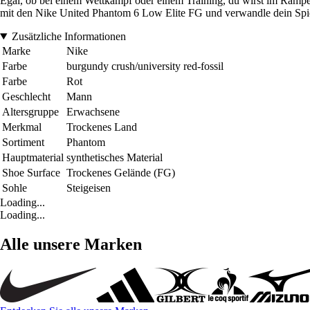
Egal, ob bei einem Wettkampf oder einem Training, du wirst im Rampe
mit den Nike United Phantom 6 Low Elite FG und verwandle dein Spie
Zusätzliche Informationen
Marke
Nike
Farbe
burgundy crush/university red-fossil
Farbe
Rot
Geschlecht
Mann
Altersgruppe
Erwachsene
Merkmal
Trockenes Land
Sortiment
Phantom
Hauptmaterial
synthetisches Material
Shoe Surface
Trockenes Gelände (FG)
Sohle
Steigeisen
Loading...
Loading...
Alle unsere Marken