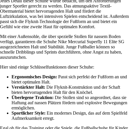
Jedes Detail dieser Schuhe wurde bedacht, um den Anforderungen
junger Sportler gerecht zu werden. Das atmungsaktive Textil-
Obermaterial bietet hervorragenden Halt und fördert die
Luftzirkulation, was bei intensiven Spielen entscheidend ist. Außerdem
passt sich die Flyknit-Technologie der Fußform an und bietet ein
Gefühl wie eine zweite Haut für optimalen Komfort.
Mit einer Außensohle, die über spezielle Stollen für nassem Boden
verfügt, garantieren die Schuhe Nike Mercurial Superfly 11 Elite SG
ausgezeichneten Halt und Stabilität. Junge Fußballer können so
schnelle Dribblings und Sprints durchführen, ohne Angst zu haben,
auszurutschen.
Hier sind einige Schlüsselfunktionen dieser Schuhe:
Ergonomisches Design:
Passt sich perfekt der Fußform an und
bietet optimalen Halt.
Verstärkter Halt:
Die Flyknit-Konstruktion und der Schaft
bieten hervorragenden Halt für den Knöchel.
Überlegene Traktion:
Die Stollen sind so angeordnet, dass sie
Haftung auf nassen Plätzen fördern und explosive Bewegungen
ermöglichen.
Sportlicher Style:
Ein modernes Design, das auf dem Spielfeld
Aufmerksamkeit erregt.
Egal ob für das Training oder die Spiele, die Fußballschuhe für Kinder