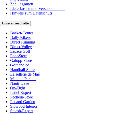
Zahlungsarten
Lieferkosten und Versandoptionen
Hinweis zum Datenschutz
Unsere Geschäfte
Basket-Center
Daily Bikers
Direct Running
Direct-Volley
Espace Golf
Foot-Store
Galopp-Store
Golf and co
Handball-Store
La sellerie de Maé
Made in Paradis
Nauti-wave
On-Fight
Padel-Expert
Pecheur-Store
Pet and Garden
Slowood Interior
Smash-Expert