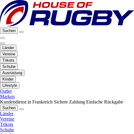
Suchen
Länder
Vereine
Trikots
Schuhe
Ausrüstung
Kinder
Lifestyle
Outlet
Marken
Kundendienst in Frankreich
Sichere Zahlung
Einfache Rückgabe
Suchen
Länder
Vereine
Trikots
Schuhe