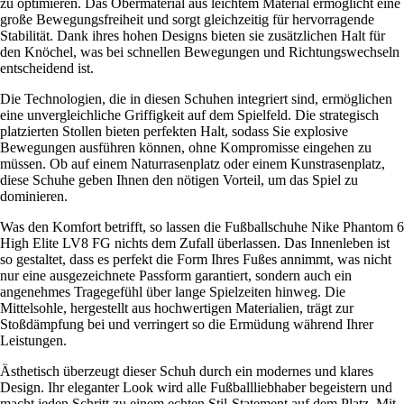
zu optimieren. Das Obermaterial aus leichtem Material ermöglicht eine
große Bewegungsfreiheit und sorgt gleichzeitig für hervorragende
Stabilität. Dank ihres hohen Designs bieten sie zusätzlichen Halt für
den Knöchel, was bei schnellen Bewegungen und Richtungswechseln
entscheidend ist.
Die Technologien, die in diesen Schuhen integriert sind, ermöglichen
eine unvergleichliche Griffigkeit auf dem Spielfeld. Die strategisch
platzierten Stollen bieten perfekten Halt, sodass Sie explosive
Bewegungen ausführen können, ohne Kompromisse eingehen zu
müssen. Ob auf einem Naturrasenplatz oder einem Kunstrasenplatz,
diese Schuhe geben Ihnen den nötigen Vorteil, um das Spiel zu
dominieren.
Was den Komfort betrifft, so lassen die Fußballschuhe Nike Phantom 6
High Elite LV8 FG nichts dem Zufall überlassen. Das Innenleben ist
so gestaltet, dass es perfekt die Form Ihres Fußes annimmt, was nicht
nur eine ausgezeichnete Passform garantiert, sondern auch ein
angenehmes Tragegefühl über lange Spielzeiten hinweg. Die
Mittelsohle, hergestellt aus hochwertigen Materialien, trägt zur
Stoßdämpfung bei und verringert so die Ermüdung während Ihrer
Leistungen.
Ästhetisch überzeugt dieser Schuh durch ein modernes und klares
Design. Ihr eleganter Look wird alle Fußballliebhaber begeistern und
macht jeden Schritt zu einem echten Stil-Statement auf dem Platz. Mit