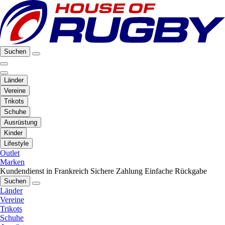
Suchen
Länder
Vereine
Trikots
Schuhe
Ausrüstung
Kinder
Lifestyle
Outlet
Marken
Kundendienst in Frankreich
Sichere Zahlung
Einfache Rückgabe
Suchen
Länder
Vereine
Trikots
Schuhe