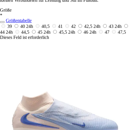
idealen Verbündeten für Leistung und Stil im Fußball.
Größe
*
Größentabelle
39
40
24h
40,5
41
42
42,5
24h
43
24h
44
24h
44,5
45
24h
45,5
24h
46
24h
47
47,5
Dieses Feld ist erforderlich