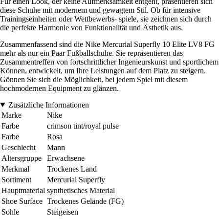
Für einen Look, der keine Aufmerksamkeit entgeht, präsentieren sich
diese Schuhe mit modernem und gewagtem Stil. Ob für intensive
Trainingseinheiten oder Wettbewerbs- spiele, sie zeichnen sich durch
die perfekte Harmonie von Funktionalität und Ästhetik aus.
Zusammenfassend sind die Nike Mercurial Superfly 10 Elite LV8 FG
mehr als nur ein Paar Fußballschuhe. Sie repräsentieren das
Zusammentreffen von fortschrittlicher Ingenieurskunst und sportlichem
Können, entwickelt, um Ihre Leistungen auf dem Platz zu steigern.
Gönnen Sie sich die Möglichkeit, bei jedem Spiel mit diesem
hochmodernen Equipment zu glänzen.
Zusätzliche Informationen
Marke
Nike
Farbe
crimson tint/royal pulse
Farbe
Rosa
Geschlecht
Mann
Altersgruppe
Erwachsene
Merkmal
Trockenes Land
Sortiment
Mercurial Superfly
Hauptmaterial
synthetisches Material
Shoe Surface
Trockenes Gelände (FG)
Sohle
Steigeisen