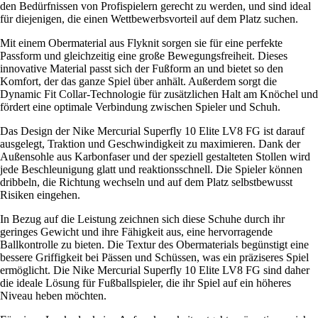
den Bedürfnissen von Profispielern gerecht zu werden, und sind ideal
für diejenigen, die einen Wettbewerbsvorteil auf dem Platz suchen.
Mit einem Obermaterial aus Flyknit sorgen sie für eine perfekte
Passform und gleichzeitig eine große Bewegungsfreiheit. Dieses
innovative Material passt sich der Fußform an und bietet so den
Komfort, der das ganze Spiel über anhält. Außerdem sorgt die
Dynamic Fit Collar-Technologie für zusätzlichen Halt am Knöchel und
fördert eine optimale Verbindung zwischen Spieler und Schuh.
Das Design der Nike Mercurial Superfly 10 Elite LV8 FG ist darauf
ausgelegt, Traktion und Geschwindigkeit zu maximieren. Dank der
Außensohle aus Karbonfaser und der speziell gestalteten Stollen wird
jede Beschleunigung glatt und reaktionsschnell. Die Spieler können
dribbeln, die Richtung wechseln und auf dem Platz selbstbewusst
Risiken eingehen.
In Bezug auf die Leistung zeichnen sich diese Schuhe durch ihr
geringes Gewicht und ihre Fähigkeit aus, eine hervorragende
Ballkontrolle zu bieten. Die Textur des Obermaterials begünstigt eine
bessere Griffigkeit bei Pässen und Schüssen, was ein präziseres Spiel
ermöglicht. Die Nike Mercurial Superfly 10 Elite LV8 FG sind daher
die ideale Lösung für Fußballspieler, die ihr Spiel auf ein höheres
Niveau heben möchten.