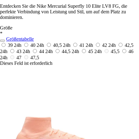
Entdecken Sie die Nike Mercurial Superfly 10 Elite LV8 FG, die
perfekte Verbindung von Leistung und Stil, um auf dem Platz zu
dominieren.
Größe
*
Größentabelle
39
24h
40
24h
40,5
24h
41
24h
42
24h
42,5
24h
43
24h
44
24h
44,5
24h
45
24h
45,5
46
24h
47
47,5
Dieses Feld ist erforderlich