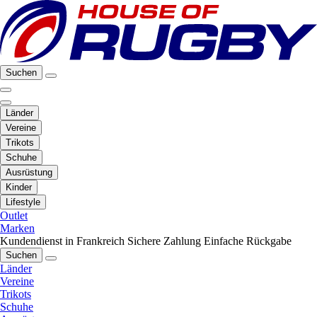
Suchen
Länder
Vereine
Trikots
Schuhe
Ausrüstung
Kinder
Lifestyle
Outlet
Marken
Kundendienst in Frankreich
Sichere Zahlung
Einfache Rückgabe
Suchen
Länder
Vereine
Trikots
Schuhe