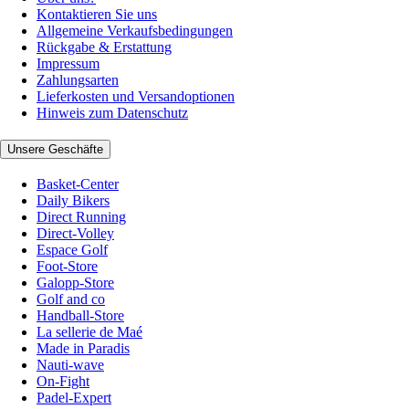
Kontaktieren Sie uns
Allgemeine Verkaufsbedingungen
Rückgabe & Erstattung
Impressum
Zahlungsarten
Lieferkosten und Versandoptionen
Hinweis zum Datenschutz
Unsere Geschäfte
Basket-Center
Daily Bikers
Direct Running
Direct-Volley
Espace Golf
Foot-Store
Galopp-Store
Golf and co
Handball-Store
La sellerie de Maé
Made in Paradis
Nauti-wave
On-Fight
Padel-Expert