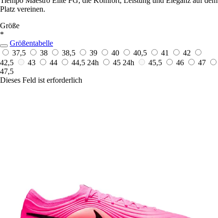
Tiempo Maestro Elite FG, die Komfort, Leistung und Eleganz auf dem
Platz vereinen.
Größe
*
Größentabelle
37,5
38
38,5
39
40
40,5
41
42
42,5
43
44
44,5
24h
45
24h
45,5
46
47
47,5
Dieses Feld ist erforderlich